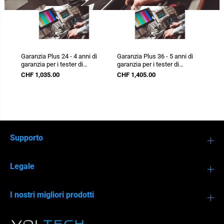
Garanzia Plus 24 - 4 anni di
Garanzia Plus 36 - 5 anni di
Gara
garanzia per i tester di
garanzia per i tester di
gara
installazione
installazione
inst
CHF 1,035.00
CHF 1,405.00
CHF
Supporto
MI 3365
MI 3155
Legale
I nostri migliori prodotti