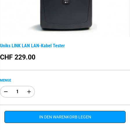
Uniks LINK LAN LAN-Kabel Tester
CHF 229.00
R
E
G
U
MENGE
L
Ä
A
E
R
b
r
E
n
h
R
a
ö
h
h
P
m
e
IN DEN WARENKORB LEGEN
R
e
n
E
d
S
e
i
I