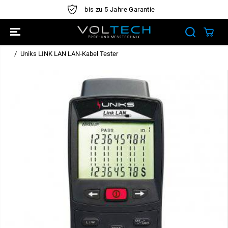
ÜBERSPRINGE
5 Jahre Garantie
Ab CHF 995.- versand
N SIE ZU
INHALTEN
Uniks LINK LAN LAN-Kabel Tester
ÜBERSPRINGE
N SIE
PRODUKTINFO
RMATIONEN