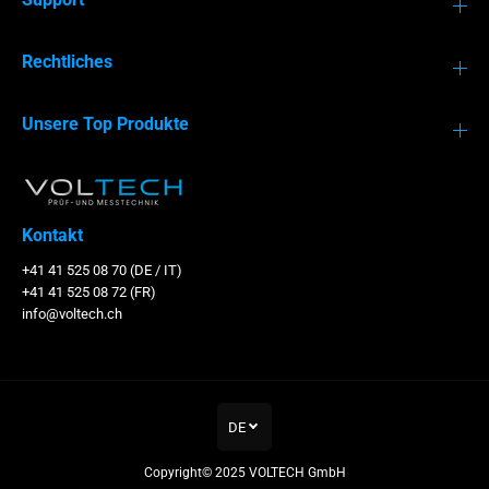
T
b
e
e
s
l
Rechtliches
t
T
e
e
r
s
t
Unsere Top Produkte
e
r
Kontakt
+41 41 525 08 70 (DE / IT)
+41 41 525 08 72 (FR)
info@voltech.ch
DE
Uniks LINK LAN LAN-Kabel
IN DEN WARENKORB LEGEN
Tester
Copyright© 2025
VOLTECH GmbH