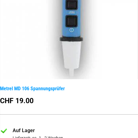
Metrel MD 106 Spannungsprüfer
CHF 19.00
R
E
G
U
L
Auf Lager
Ä
Lieferzeit: ca. 1 - 2 Wochen