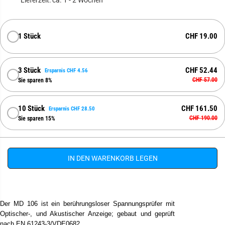
R
E
R
P
1 Stück
CHF 19.00
R
E
I
3 Stück
CHF 52.44
Ersparnis CHF 4.56
S
CHF 57.00
Sie sparen 8%
10 Stück
CHF 161.50
Ersparnis CHF 28.50
CHF 190.00
Sie sparen 15%
IN DEN WARENKORB LEGEN
Der MD 106 ist ein berührungsloser Spannungsprüfer mit
Optischer-, und Akustischer Anzeige; gebaut und geprüft
MI 3365
MI 3155
nach EN 61243-3/VDE0682