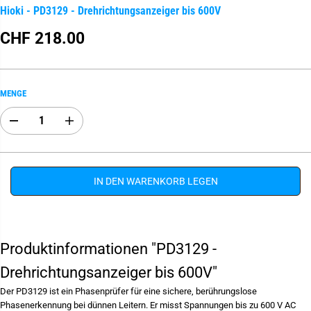
Hioki - PD3129 - Drehrichtungsanzeiger bis 600V
CHF 218.00
R
E
G
U
MENGE
L
Ä
A
E
R
b
r
E
n
h
R
a
ö
h
h
P
m
e
IN DEN WARENKORB LEGEN
R
e
n
E
d
S
e
i
I
r
e
S
M
d
e
i
Produktinformationen "PD3129 -
n
e
g
M
Drehrichtungsanzeiger bis 600V"
e
e
f
n
Der PD3129 ist ein Phasenprüfer für eine sichere, berührungslose
ü
g
r
e
Phasenerkennung bei dünnen Leitern. Er misst Spannungen bis zu 600 V AC