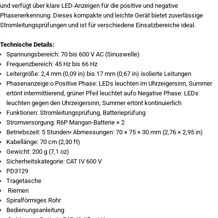
H
f
und verfügt über klare LED-Anzeigen für die positive und negative
i
ü
Phasenerkennung. Dieses kompakte und leichte Gerät bietet zuverlässige
o
r
k
H
Stromleitungsprüfungen und ist für verschiedene Einsatzbereiche ideal.
i
i
-
o
Technische Details:
P
k
D
i
Spannungsbereich: 70 bis 600 V AC (Sinuswelle)
3
-
Frequenzbereich: 45 Hz bis 66 Hz
1
P
Leitergröße: 2,4 mm (0,09 in) bis 17 mm (0,67 in) isolierte Leitungen
2
D
9
3
Phasenanzeige:o Positive Phase: LEDs leuchten im Uhrzeigersinn, Summer
-
1
ertönt intermittierend, grüner Pfeil leuchtet aufo Negative Phase: LEDs
D
2
leuchten gegen den Uhrzeigersinn, Summer ertönt kontinuierlich
r
9
e
-
Funktionen: Stromleitungsprüfung, Batterieprüfung
h
D
Stromversorgung: R6P Mangan-Batterie × 2
r
r
Betriebszeit: 5 Stunden• Abmessungen: 70 × 75 × 30 mm (2,76 × 2,95 in)
i
e
c
h
Kabellänge: 70 cm (2,30 ft)
h
r
Gewicht: 200 g (7,1 oz)
t
i
Sicherheitskategorie: CAT IV 600 V
u
c
n
h
PD3129
g
t
Tragetasche
MI 3365
MI 3155
s
u
Riemen
a
n
n
g
Spiralförmiges Rohr
z
s
Bedienungsanleitung
e
a