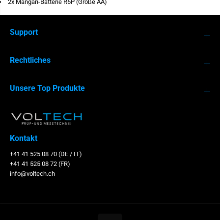
2x Mangan-Batterie R6P (Größe AA)
i
n
g
z
e
e
r
i
Support
b
g
i
e
s
r
6
b
Rechtliches
0
i
0
s
V
6
0
Unsere Top Produkte
0
V
Kontakt
+41 41 525 08 70 (DE / IT)
+41 41 525 08 72 (FR)
info@voltech.ch