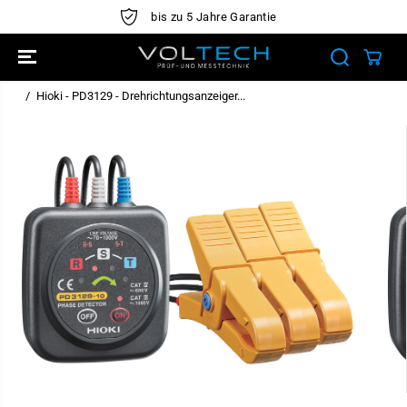
ÜBERSPRINGE
bis zu 5 Jahre Garantie
N SIE ZU
INHALTEN
Hioki - PD3129 - Drehrichtungsanzeiger...
ÜBERSPRINGE
N SIE
PRODUKTINFO
RMATIONEN