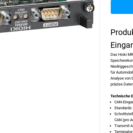
d
R
e
E
r
I
M
e
S
n
Produ
g
e
f
Einga
ü
r
H
Das Hioki MR8
i
Speicherekor
o
k
Niedriggeschw
i
für Automobi
-
Analyse von 
M
R
präzise Date
8
9
Technische D
0
4
CAN-Eingan
-
Standards:
E
Schnittstel
i
n
CAN (pro A
g
Transmit A
a
Terminator
n