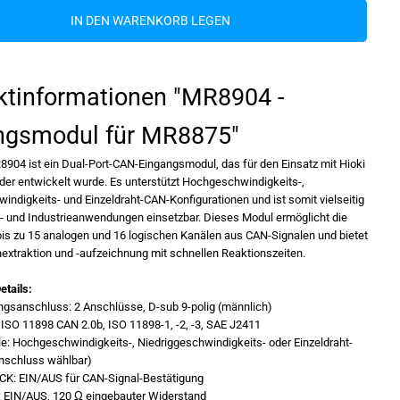
S
IN DEN WARENKORB LEGEN
i
e
d
i
e
ktinformationen "MR8904 -
M
e
n
ngsmodul für MR8875"
g
e
f
904 ist ein Dual-Port-CAN-Eingangsmodul, das für den Einsatz mit Hioki
ü
der entwickelt wurde. Es unterstützt Hochgeschwindigkeits-,
r
H
indigkeits- und Einzeldraht-CAN-Konfigurationen und ist somit vielseitig
i
l- und Industrieanwendungen einsetzbar. Dieses Modul ermöglicht die
o
bis zu 15 analogen und 16 logischen Kanälen aus CAN-Signalen und bietet
k
i
nextraktion und -aufzeichnung mit schnellen Reaktionszeiten.
-
M
etails:
R
8
gsanschluss: 2 Anschlüsse, D-sub 9-polig (männlich)
9
 ISO 11898 CAN 2.0b, ISO 11898-1, -2, -3, SAE J2411
0
le: Hochgeschwindigkeits-, Niedriggeschwindigkeits- oder Einzeldraht-
4
-
nschluss wählbar)
E
CK: EIN/AUS für CAN-Signal-Bestätigung
i
: EIN/AUS, 120 Ω eingebauter Widerstand
n