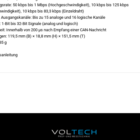
g
gsrate: 50 kbps bis 1 Mbps (Hochgeschwindigkeit), 10 kbps bis 125 kbps
a
windigkeit), 10 kbps bis 83,3 kbps (Einzeldraht)
n
e Ausgangskanäle: Bis zu 15 analoge und 16 logische Kanäle
g
s
 1-Bit bis 32-Bit Signale (analog und logisch)
m
eit: Innerhalb von 200 µs nach Empfang einer CAN-Nachricht
o
n: 119,5 mm (B) × 18,8 mm (H) × 151,5 mm (T)
d
u
85 g
l
f
anleitung
ü
r
M
R
8
8
7
5