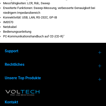
R
A
Messfähigkeiten: LCR, Rdc, Sweep
T
Erweiterte Funktionen: Sweep-Messung, verbesserte Genauigkeit bei
O
R
niedrigem Impedanzbereich
Konnektivität: USB, LAN, RS-232C, GP-IB
MI 3365
MI 3155
IM3570
Netzkabel
Bedienungsanleitung
PC-Kommunikationshandbuch auf CD (CD-R)"
Support
Rechtliches
Unsere Top Produkte
Kontakt