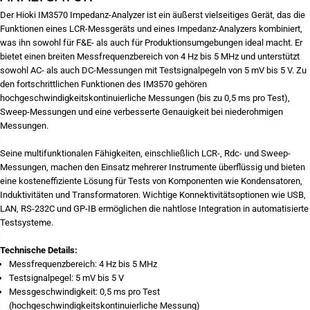
H
f
i
ü
Der Hioki IM3570 Impedanz-Analyzer ist ein äußerst vielseitiges Gerät, das die
o
r
Funktionen eines LCR-Messgeräts und eines Impedanz-Analyzers kombiniert,
k
H
was ihn sowohl für F&E- als auch für Produktionsumgebungen ideal macht. Er
i
i
-
o
bietet einen breiten Messfrequenzbereich von 4 Hz bis 5 MHz und unterstützt
I
k
sowohl AC- als auch DC-Messungen mit Testsignalpegeln von 5 mV bis 5 V. Zu
M
i
den fortschrittlichen Funktionen des IM3570 gehören
3
-
5
I
hochgeschwindigkeitskontinuierliche Messungen (bis zu 0,5 ms pro Test),
7
M
Sweep-Messungen und eine verbesserte Genauigkeit bei niederohmigen
0
3
Messungen.
-
5
I
7
M
0
Seine multifunktionalen Fähigkeiten, einschließlich LCR-, Rdc- und Sweep-
P
-
Messungen, machen den Einsatz mehrerer Instrumente überflüssig und bieten
E
I
D
M
eine kosteneffiziente Lösung für Tests von Komponenten wie Kondensatoren,
A
P
Induktivitäten und Transformatoren. Wichtige Konnektivitätsoptionen wie USB,
N
E
LAN, RS-232C und GP-IB ermöglichen die nahtlose Integration in automatisierte
Z
D
A
A
Testsysteme.
N
N
A
Z
Technische Details:
L
A
Y
N
Messfrequenzbereich: 4 Hz bis 5 MHz
S
A
Testsignalpegel: 5 mV bis 5 V
A
L
Messgeschwindigkeit: 0,5 ms pro Test
T
Y
O
S
(hochgeschwindigkeitskontinuierliche Messung)