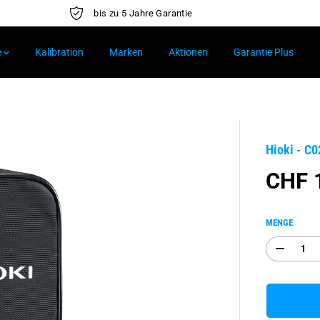
bis zu 5 Jahre Garantie
e
Kalibration
Marken
Aktionen
Garantie Plus
Hioki - C
CHF 
R
E
G
MENGE
U
L
A
Ä
b
R
n
a
E
h
R
m
P
e