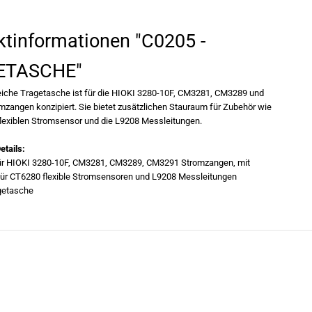
S
i
e
ktinformationen "C0205 -
d
i
e
ETASCHE"
M
e
n
iche Tragetasche ist für die HIOKI 3280-10F, CM3281, CM3289 und
g
zangen konzipiert. Sie bietet zusätzlichen Stauraum für Zubehör wie
e
lexiblen Stromsensor und die L9208 Messleitungen.
f
ü
r
etails:
H
r HIOKI 3280-10F, CM3281, CM3289, CM3291 Stromzangen, mit
i
o
ür CT6280 flexible Stromsensoren und L9208 Messleitungen
k
getasche
i
-
C
0
2
0
5
-
T
R
A
G