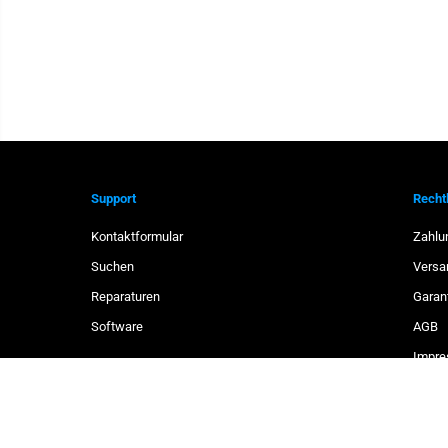
Support
Recht
Kontaktformular
Zahlu
Suchen
Versa
Reparaturen
Garan
Hioki - C0205 -
TRAGETASCHE
Software
AGB
Impr
Daten