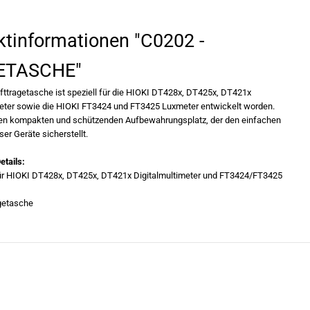
S
i
e
ktinformationen "C0202 -
d
i
e
ETASCHE"
M
e
n
fttragetasche ist speziell für die HIOKI DT428x, DT425x, DT421x
g
meter sowie die HIOKI FT3424 und FT3425 Luxmeter entwickelt worden.
e
inen kompakten und schützenden Aufbewahrungsplatz, der den einfachen
f
ü
ser Geräte sicherstellt.
r
H
etails:
i
o
r HIOKI DT428x, DT425x, DT421x Digitalmultimeter und FT3424/FT3425
k
i
getasche
-
C
0
2
0
2
-
T
R
A
G