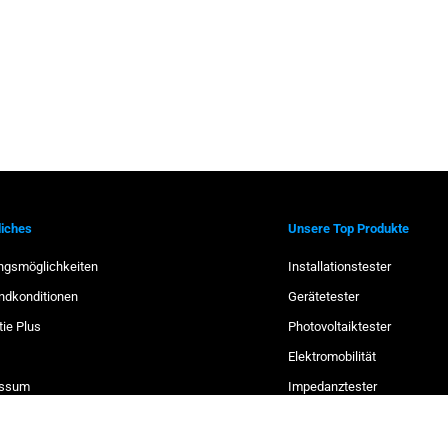
S
C
H
E
liches
Unsere Top Produkte
ngsmöglichkeiten
Installationstester
ndkonditionen
Gerätetester
tie Plus
Photovoltaiktester
Elektromobilität
essum
Impedanztester
schutzerklärung