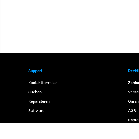
Support
Recht
Kontaktformular
Zahlu
Suchen
Versa
Reparaturen
Garan
Hioki - C0202 -
Software
AGB
TRAGETASCHE
Impr
Daten