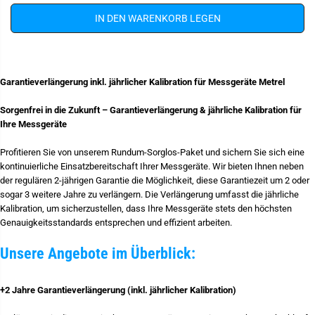
r
e
S
M
d
IN DEN WARENKORB LEGEN
e
i
n
e
g
M
e
e
f
n
ü
g
Garantieverlängerung inkl. jährlicher Kalibration für Messgeräte Metrel
r
e
G
f
Sorgenfrei in die Zukunft – Garantieverlängerung & jährliche Kalibration für
a
ü
r
r
Ihre Messgeräte
a
G
n
a
Profitieren Sie von unserem Rundum-Sorglos-Paket und sichern Sie sich eine
t
r
i
a
kontinuierliche Einsatzbereitschaft Ihrer Messgeräte. Wir bieten Ihnen neben
e
n
der regulären 2-jährigen Garantie die Möglichkeit, diese Garantiezeit um 2 oder
P
t
sogar 3 weitere Jahre zu verlängern. Die Verlängerung umfasst die jährliche
l
i
u
e
Kalibration, um sicherzustellen, dass Ihre Messgeräte stets den höchsten
s
P
Genauigkeitsstandards entsprechen und effizient arbeiten.
2
l
4
u
-
s
Unsere Angebote im Überblick:
4
2
j
4
ä
-
+2 Jahre Garantieverlängerung (inkl. jährlicher Kalibration)
h
4
r
j
i
ä