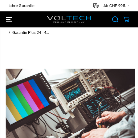
ÜBERSPRINGE
Ab CHF 995.- versandkostenfrei
N SIE ZU
INHALTEN
Garantie Plus 24 - 4...
ÜBERSPRINGE
N SIE
PRODUKTINFO
RMATIONEN