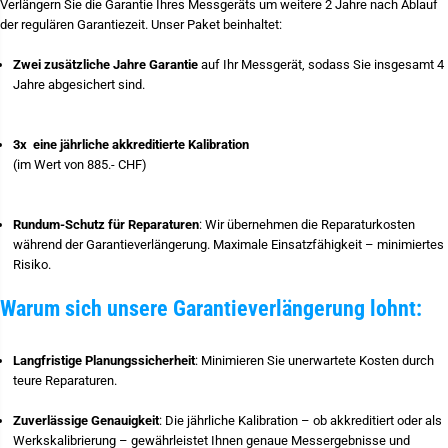
Verlängern Sie die Garantie Ihres Messgeräts um weitere 2 Jahre nach Ablauf
g
h
der regulären Garantiezeit. Unser Paket beinhaltet:
e
r
G
i
a
g
Zwei zusätzliche Jahre Garantie
auf Ihr Messgerät, sodass Sie insgesamt 4
r
e
Jahre abgesichert sind.
a
G
n
a
t
r
i
a
3x eine jährliche akkreditierte Kalibration
e
n
f
t
(im Wert von 885.- CHF)
ü
i
r
e
I
f
n
ü
Rundum-Schutz für Reparaturen
: Wir übernehmen die Reparaturkosten
s
r
während der Garantieverlängerung. Maximale Einsatzfähigkeit – minimiertes
t
I
Risiko.
a
n
l
s
l
t
Warum sich unsere Garantieverlängerung lohnt:
a
a
t
l
i
l
o
a
Langfristige Planungssicherheit
: Minimieren Sie unerwartete Kosten durch
n
t
teure Reparaturen.
s
i
t
o
e
n
Zuverlässige Genauigkeit
: Die jährliche Kalibration – ob akkreditiert oder als
s
s
Werkskalibrierung – gewährleistet Ihnen genaue Messergebnisse und
t
t