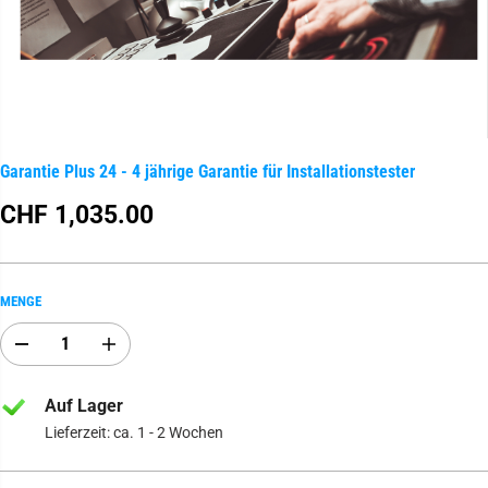
Garantie Plus 24 - 4 jährige Garantie für Installationstester
CHF 1,035.00
R
E
G
U
MENGE
L
Ä
A
E
R
b
r
E
n
h
R
a
ö
Auf Lager
h
h
P
Lieferzeit: ca. 1 - 2 Wochen
m
e
R
e
n
E
d
S
e
i
I