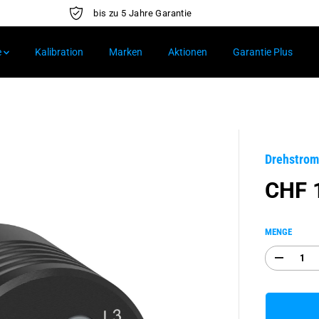
bis zu 5 Jahre Garantie
e
Kalibration
Marken
Aktionen
Garantie Plus
Drehstrom
CHF 
R
E
G
MENGE
U
L
A
Ä
b
R
n
a
E
h
R
m