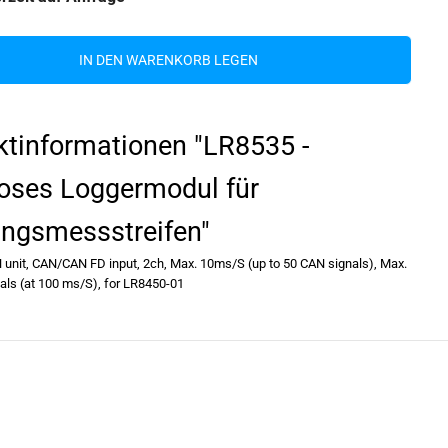
h
e
n
S
IN DEN WARENKORB LEGEN
i
e
d
i
e
ktinformationen "LR8535 -
M
e
n
loses Loggermodul für
g
e
f
ngsmessstreifen"
ü
r
H
 unit, CAN/CAN FD input, 2ch, Max. 10ms/S (up to 50 CAN signals), Max.
i
als (at 100 ms/S), for LR8450-01
o
k
i
-
L
R
8
5
3
5
-