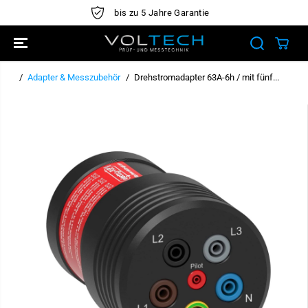
ÜBERSPRINGE
bis zu 5 Jahre Garantie
N SIE ZU
INHALTEN
Adapter & Messzubehör
Drehstromadapter 63A-6h / mit fünf...
ÜBERSPRINGE
N SIE
PRODUKTINFO
RMATIONEN