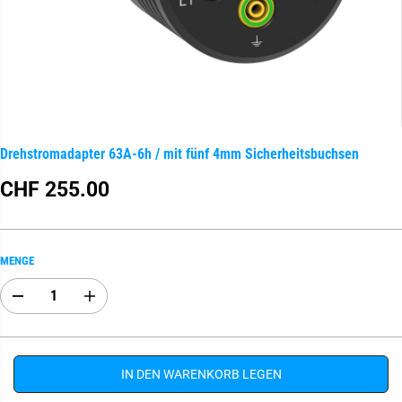
Drehstromadapter 63A-6h / mit fünf 4mm Sicherheitsbuchsen
CHF 255.00
R
E
G
U
MENGE
L
Ä
A
E
R
b
r
E
n
h
R
a
ö
h
h
P
m
e
IN DEN WARENKORB LEGEN
R
e
n
E
d
S