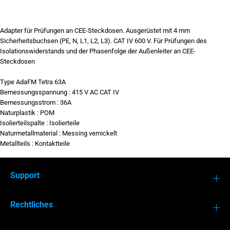
e
i
I
r
e
S
M
d
e
i
Adapter für Prüfungen an CEE-Steckdosen. Ausgerüstet mit 4 mm
n
e
Sicherheitsbuchsen (PE, N, L1, L2, L3). CAT IV 600 V. Für Prüfungen des
g
M
e
e
Isolationswiderstands und der Phasenfolge der Außenleiter an CEE-
f
n
Steckdosen
ü
g
r
e
D
f
Type
AdaFM Tetra 63A
r
ü
Bemessungsspannung :
415 V AC CAT IV
e
r
Bemessungsstrom :
36A
h
D
MI 3365
MI 3155
s
r
Naturplastik :
POM
t
e
Isolierteilspalte :
Isolierteile
r
h
Naturmetallmaterial :
Messing vernickelt
o
s
m
t
Metallteils :
Kontaktteile
a
r
d
o
a
m
p
a
Support
t
d
e
a
r
p
Rechtliches
6
t
3
e
A
r
-
6